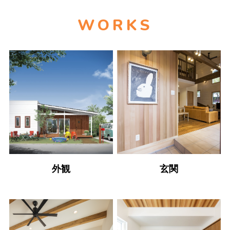
N
WORKS
T
E
N
外観
玄関
T
3