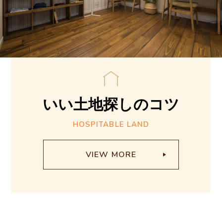
E
N
いい土地探しの
コツ
T
HOSPITABLE LAND
2
C
VIEW MORE
O