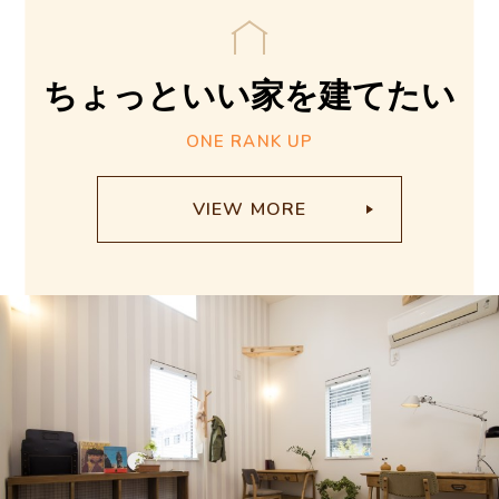
N
ちょっといい家を
建てたい
T
ONE RANK UP
1
C
VIEW MORE
O
N
T