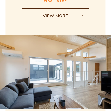
FIRST STEP
C
VIEW MORE
O
N
T
E