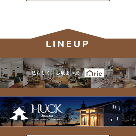
V
E
LINEUP
N
T